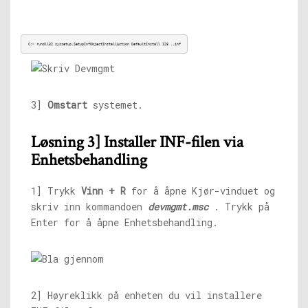
C:> rundll32 syssetup,SetupInfObjectInstallAction DefaultInstall 128 ..inf
3]
Omstart
systemet.
Løsning 3] Installer INF-filen via
Enhetsbehandling
1] Trykk
Vinn + R
for å åpne Kjør-vinduet og
skriv inn kommandoen
devmgmt.msc
. Trykk på
Enter for å åpne Enhetsbehandling.
2] Høyreklikk på enheten du vil installere