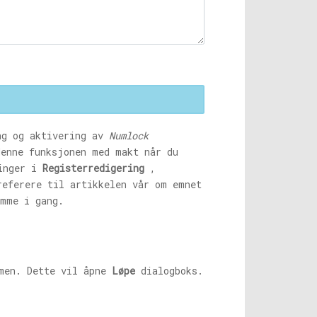
ng og aktivering av
Numlock
denne funksjonen med makt når du
inger i
Registerredigering
,
referere til artikkelen vår om emnet
mme i gang.
men. Dette vil åpne
Løpe
dialogboks.