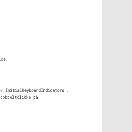
lde.
ter
InitialKeyboardIndicators
.
dobbeltklikke på