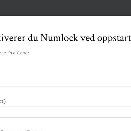
aktiverer du Numlock ved oppsta
ere Problemer
tt)