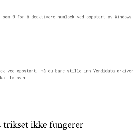
a
som
0
for å deaktivere numlock ved oppstart av Windows
ck ved oppstart, må du bare stille inn
Verdidata
arkive
kal ta over.
 trikset ikke fungerer