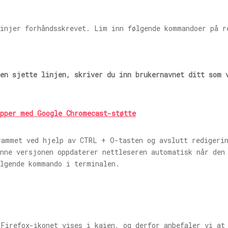
linjer forhåndsskrevet. Lim inn følgende kommandoer på r
den sjette linjen, skriver du inn brukernavnet ditt som 
apper med Google Chromecast-støtte
rammet ved hjelp av CTRL + O-tasten og avslutt redigeri
nne versjonen oppdaterer nettleseren automatisk når den
ølgende kommando i terminalen.
Firefox-ikonet vises i kaien, og derfor anbefaler vi at