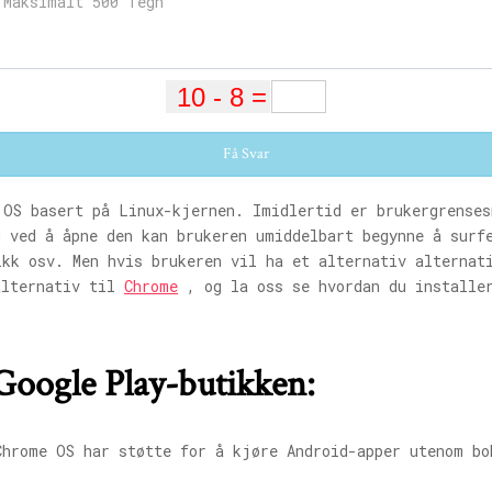
Få Svar
 OS basert på Linux-kjernen. Imidlertid er brukergrenses
g ved å åpne den kan brukeren umiddelbart begynne å surf
kk osv. Men hvis brukeren vil ha et alternativ alternat
alternativ til
Chrome
, og la oss se hvordan du installer
 Google Play-butikken:
Chrome OS har støtte for å kjøre Android-apper utenom bo