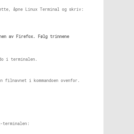
ette, åpne Linux Terminal og skriv:
nen av Firefox. Følg trinnene
do i terminalen.
nn filnavnet i kommandoen ovenfor.
x-terminalen: