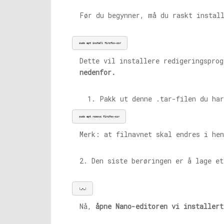
Før du begynner, må du raskt instal
sudo apt install firefox-esr
Dette vil installere redigeringspro
nedenfor.
Pakk ut denne .tar-filen du ha
sudo apt remove firefox-esr
Merk: at filnavnet skal endres i he
2. Den siste berøringen er å lage e
|_+_|
Nå,
åpne Nano-editoren vi installert