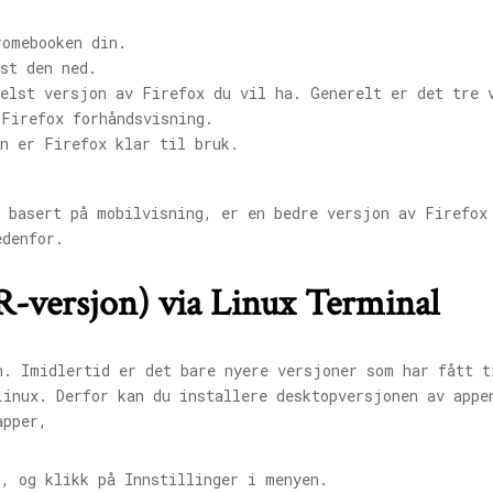
romebooken din.
st den ned.
helst versjon av Firefox du vil ha. Generelt er det tre 
 Firefox forhåndsvisning.
on er Firefox klar til bruk.
r basert på mobilvisning, er en bedre versjon av Firefox
edenfor.
SR-versjon) via Linux Terminal
n. Imidlertid er det bare nyere versjoner som har fått t
Linux. Derfor kan du installere desktopversjonen av appe
apper,
n, og klikk på Innstillinger i menyen.