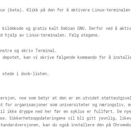
nux (beta). Klikk på den for å aktivere Linux-terminalen
 kildekode og gratis kalt Debian GNU. Derfor ved å akti
ed hjelp av Linux-terminalen. Følg stegene.
enstre og skriv Terminal.
i depotet, kan vi skrive følgende kommando for å install
 stede i dock-listen.
versjon, noe som betyr at den er en utvidet støtteutgive
nt for organisasjoner som universiteter og næringsliv, m
il ikke dryppe ned her før en syklus er fullført. De ny
se. Sikkerhetsoppdateringene vil bli gitt jevnlig, like
standardversjonen, kan du også installere den på Chromeb