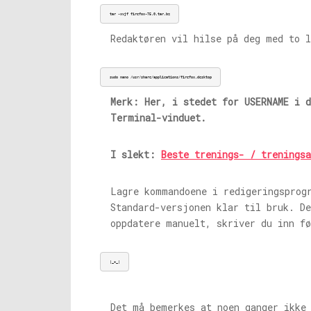
tar -xvjf firefox-75.0.
tar.bz
Redaktøren vil hilse på deg med to 
sudo nano /usr/share/applications/firefox.desktop
Merk: Her, i stedet for USERNAME i 
Terminal-vinduet.
I slekt:
Beste trenings- / trenings
Lagre kommandoene i redigeringsprog
Standard-versjonen klar til bruk. De
oppdatere manuelt, skriver du inn f
|_+_|
Det må bemerkes at noen ganger ikke 